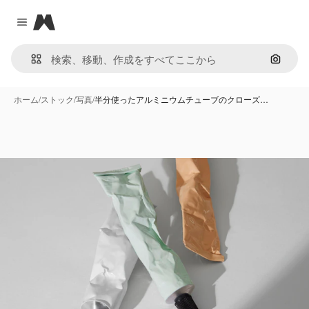
Magnific
Close menu
画像で
ホーム
/
ストック
/
写真
/
半分使ったアルミニウムチューブのクローズ…