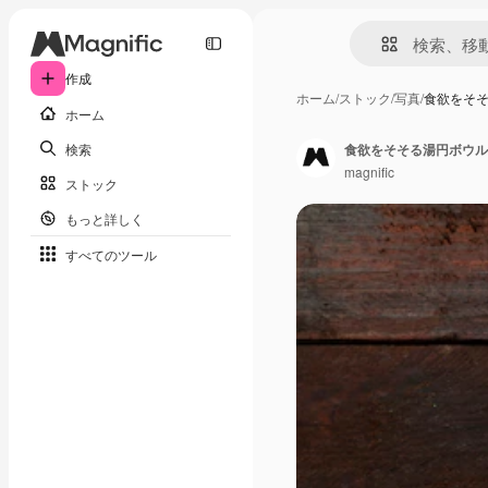
作成
ホーム
/
ストック
/
写真
/
食欲をそ
ホーム
検索
食欲をそそる湯円ボウル
magnific
ストック
もっと詳しく
すべてのツール