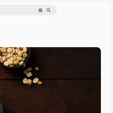
画像で検索
検索