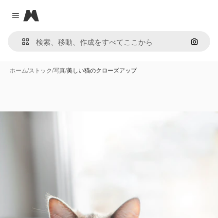
Magnific
Close menu
画像で
ホーム
/
ストック
/
写真
/
美しい猫のクローズアップ