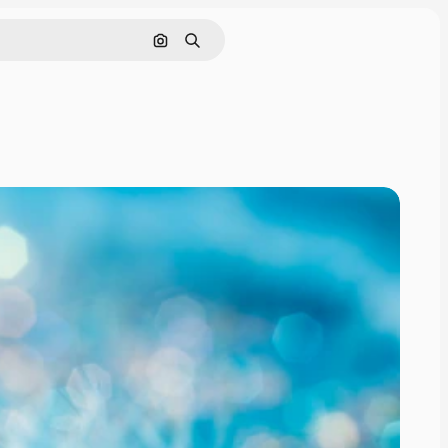
画像で検索
検索