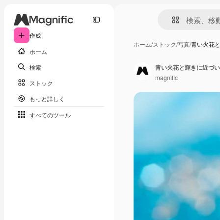
作成
ホーム
/
ストック
/
写真
/
青い火花
ホーム
検索
青い火花と輝きに近づい
magnific
ストック
もっと詳しく
すべてのツール