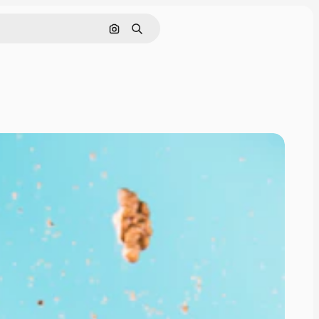
画像で検索
検索