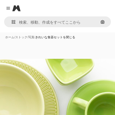
Magnific
Close menu
画像で
ホーム
/
ストック
/
写真
/
きれいな食器セットを閉じる