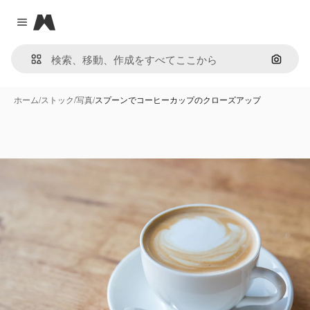
Magnific
Close menu
画像で
ホーム
/
ストック
/
写真
/
スプーンでコーヒーカップのクローズアップ