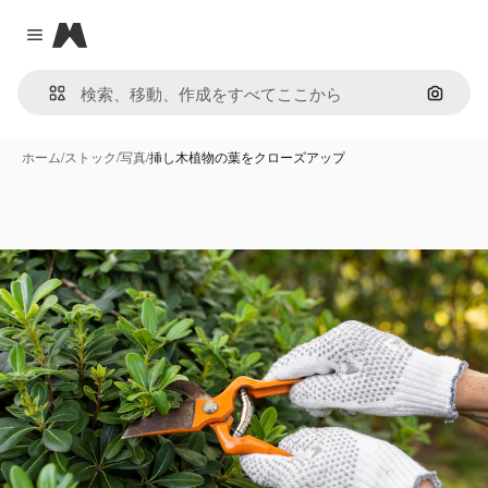
Magnific
Close menu
画像で
ホーム
/
ストック
/
写真
/
挿し木植物の葉をクローズアップ