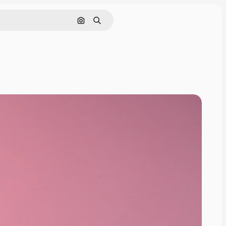
画像で検索
検索