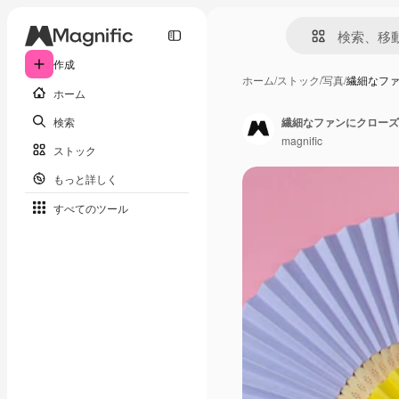
作成
ホーム
/
ストック
/
写真
/
繊細なフ
ホーム
検索
繊細なファンにクローズ
magnific
ストック
もっと詳しく
すべてのツール