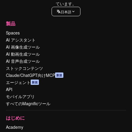
ています。
日本語
製品
Spaces
AI アシスタント
AI 画像生成ツール
AI 動画生成ツール
AI 音声合成ツール
ストックコンテンツ
Claude/ChatGPT向けMCP
新規
エージェント
新規
API
モバイルアプリ
すべてのMagnificツール
はじめに
Academy