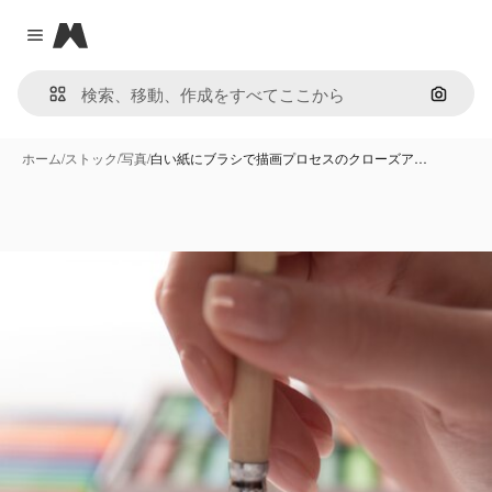
Magnific
Close menu
画像で
ホーム
/
ストック
/
写真
/
白い紙にブラシで描画プロセスのクローズア…