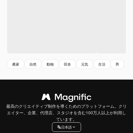
農家
自然
動物
田舎
元気
生活
男
na
最高のクリエイティブ制作を導くためのプラットフォーム。クリ
エイター、企業、代理店、スタジオを含む100万人以上が利用し
ています。
日本語