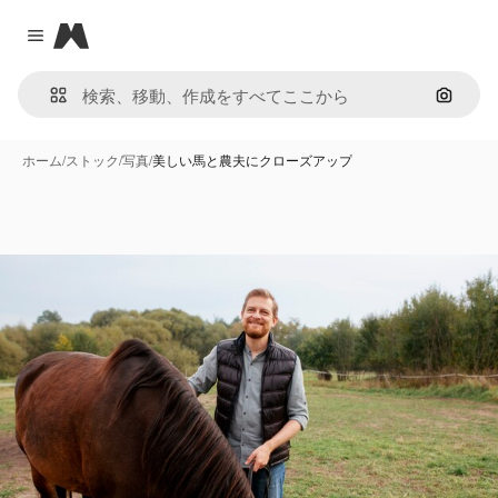
Magnific
Close menu
画像で
ホーム
/
ストック
/
写真
/
美しい馬と農夫にクローズアップ