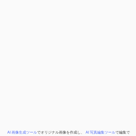
AI 画像生成ツール
でオリジナル画像を作成し、
AI 写真編集ツール
で編集で