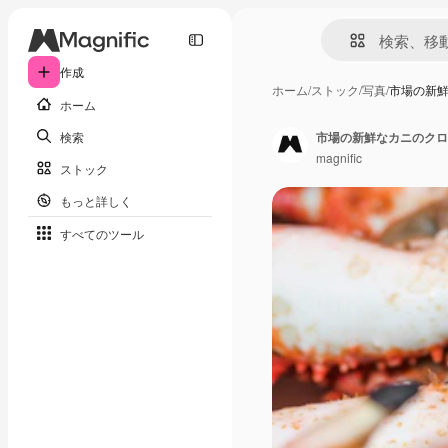
作成
ホーム
/
ストック
/
写真
/
市場の新
ホーム
検索
市場の新鮮なカニのクロ
magnific
ストック
もっと詳しく
すべてのツール