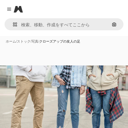
Magnific
Close menu
画像で
ホーム
/
ストック
/
写真
/
クローズアップの友人の足