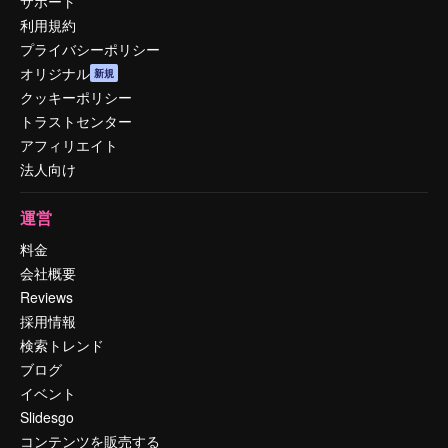
サポート
利用規約
プライバシーポリシー
オリジナル
新規
クッキーポリシー
トラストセンター
アフィリエイト
法人向け
運営
料金
会社概要
Reviews
採用情報
検索トレンド
ブログ
イベント
Slidesgo
コンテンツを販売する