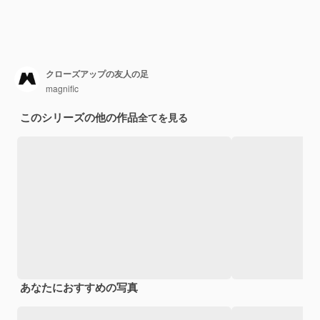
クローズアップの友人の足
magnific
このシリーズの他の作品
全てを見る
あなたにおすすめの写真