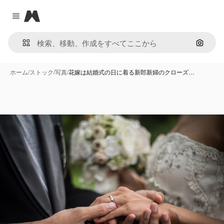
Magnific
Close menu
画像で
ホーム
/
ストック
/
写真
/
花嫁は結婚式の日に着る新郎新婦のクローズ…