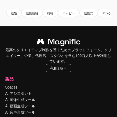
Premium
Premium
AIによって生成されました。
Premium
Premium
結婚
結婚指輪
指輪
ハッピー
結婚式
エンゲー
最高のクリエイティブ制作を導くためのプラットフォーム。クリ
エイター、企業、代理店、スタジオを含む100万人以上が利用し
ています。
日本語
製品
Spaces
AI アシスタント
AI 画像生成ツール
AI 動画生成ツール
AI 音声合成ツール