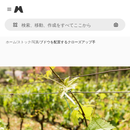
Magnific
Close menu
画像で
ホーム
/
ストック
/
写真
/
ブドウを配置するクローズアップ手