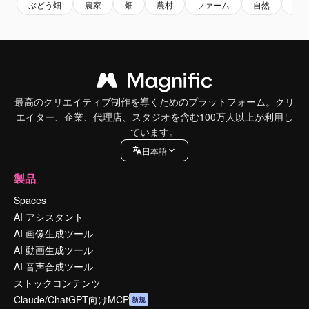
ぶどう畑
農家
畑
農村
ファーム
自然
植
最高のクリエイティブ制作を導くためのプラットフォーム。クリ
エイター、企業、代理店、スタジオを含む100万人以上が利用し
ています。
日本語
製品
Spaces
AI アシスタント
AI 画像生成ツール
AI 動画生成ツール
AI 音声合成ツール
ストックコンテンツ
Claude/ChatGPT向けMCP
新規