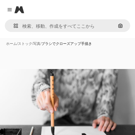
Magnific
Close menu
画像で
ホーム
/
ストック
/
写真
/
ブラシでクローズアップ手描き