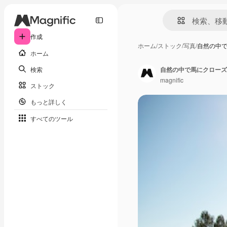
作成
ホーム
/
ストック
/
写真
/
自然の中
ホーム
検索
自然の中で馬にクローズ
magnific
ストック
もっと詳しく
すべてのツール