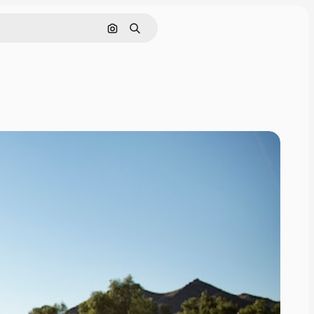
画像で検索
検索