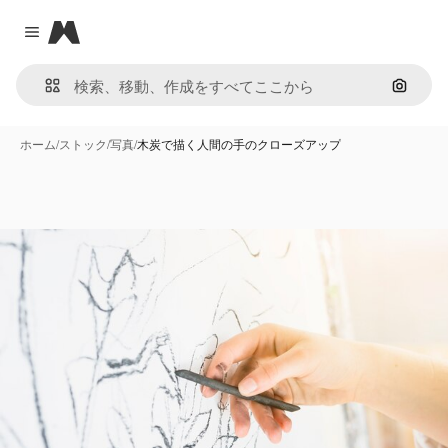
Magnific
Close menu
画像で
ホーム
/
ストック
/
写真
/
木炭で描く人間の手のクローズアップ