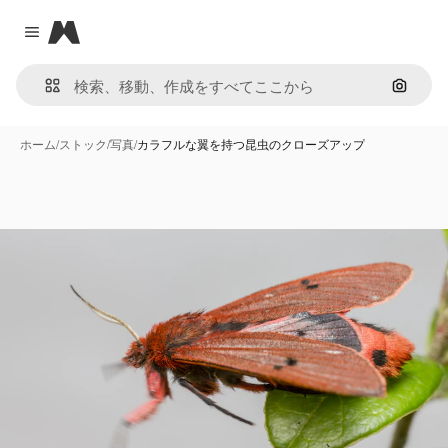
Magnific
Close menu
画像で
ホーム
/
ストック
/
写真
/
カラフルな翼を持つ昆虫のクローズアップ