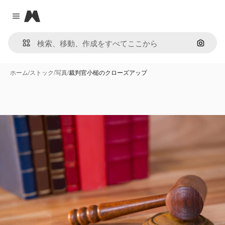
Magnific
Close menu
画像で
ホーム
/
ストック
/
写真
/
裁判官小槌のクローズアップ