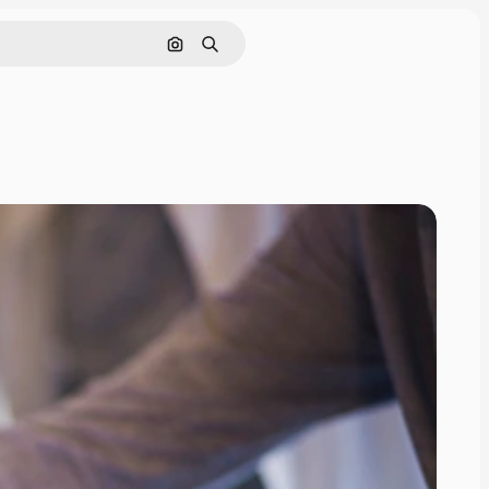
画像で検索
検索