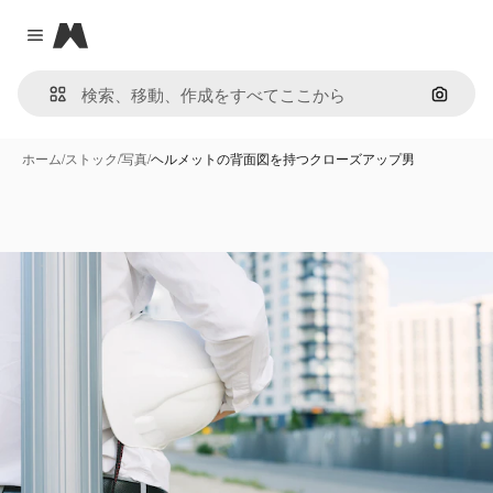
Magnific
Close menu
画像で
ホーム
/
ストック
/
写真
/
ヘルメットの背面図を持つクローズアップ男