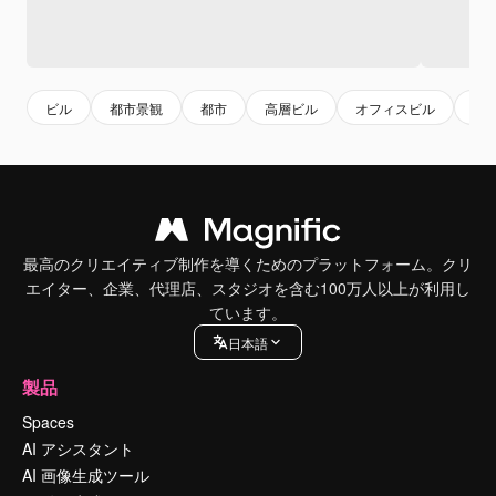
ビル
都市景観
都市
高層ビル
オフィスビル
タ
最高のクリエイティブ制作を導くためのプラットフォーム。クリ
エイター、企業、代理店、スタジオを含む100万人以上が利用し
ています。
日本語
製品
Spaces
AI アシスタント
AI 画像生成ツール