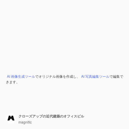
AI 画像生成ツール
でオリジナル画像を作成し、
AI 写真編集ツール
で編集で
きます。
クローズアップの近代建築のオフィスビル
magnific