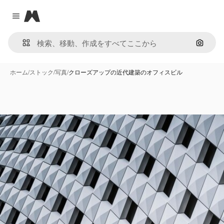
Magnific
Close menu
画像で
ホーム
/
ストック
/
写真
/
クローズアップの近代建築のオフィスビル