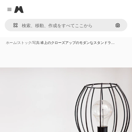
Magnific
Close menu
画像で
ホーム
/
ストック
/
写真
/
卓上のクローズアップのモダンなスタンドラ…