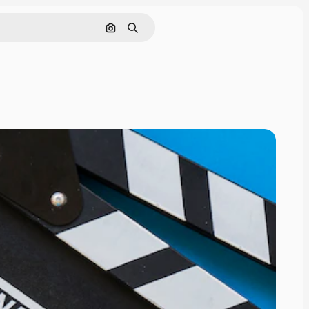
画像で検索
検索