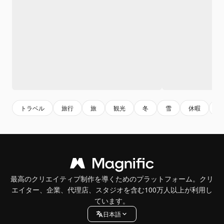
トラベル
旅行
旅
観光
冬
雪
休暇
冷
最高のクリエイティブ制作を導くためのプラットフォーム。クリ
エイター、企業、代理店、スタジオを含む100万人以上が利用し
ています。
日本語