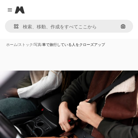
Magnific
Close menu
画像で
ホーム
/
ストック
/
写真
/
車で旅行している人をクローズアップ