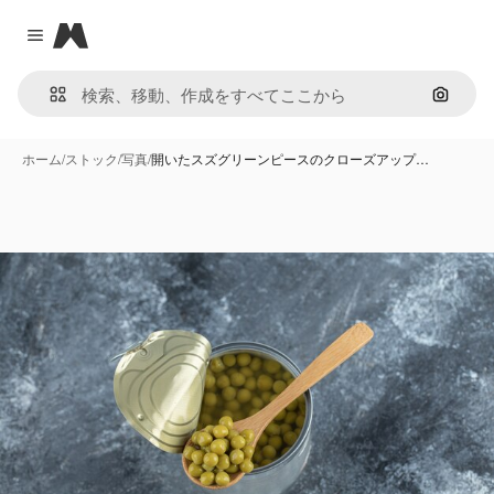
Magnific
Close menu
画像で
ホーム
/
ストック
/
写真
/
開いたスズグリーンピースのクローズアップ…