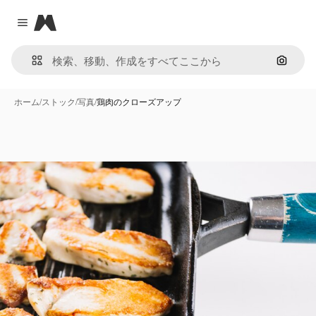
Magnific
Close menu
画像で
ホーム
/
ストック
/
写真
/
鶏肉のクローズアップ