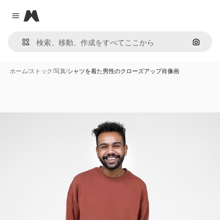
Magnific
Close menu
画像で
ホーム
/
ストック
/
写真
/
シャツを着た男性のクローズアップ肖像画