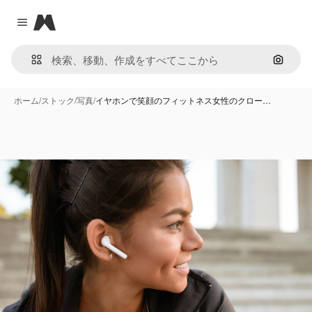
Magnific
Close menu
画像で
ホーム
/
ストック
/
写真
/
イヤホンで笑顔のフィットネス女性のクロー…