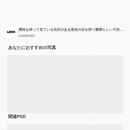
興味を持って見ている光沢のある茶色の目を持つ素晴らしい子供のクローズアップの肖像画。公園でのゲーム中にポーズをとるリボンで飾られたヴィンテージ麦わら帽子の熱狂的な少女。
lookstudio
あなたにおすすめの写真
関連PSD