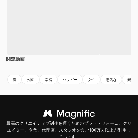
関連動画
Premium
Premium
AIによって生成されました。
庭
公園
幸福
ハッピー
女性
陽気な
楽し
最高のクリエイティブ制作を導くためのプラットフォーム。クリ
エイター、企業、代理店、スタジオを含む100万人以上が利用し
ています。