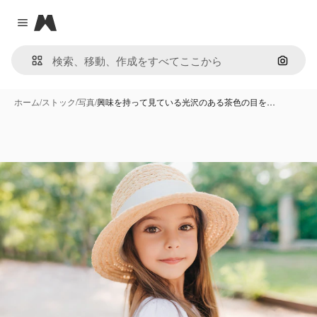
Magnific
Close menu
画像で
ホーム
/
ストック
/
写真
/
興味を持って見ている光沢のある茶色の目を…