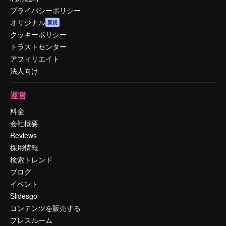
プライバシーポリシー
オリジナル
新規
クッキーポリシー
トラストセンター
アフィリエイト
法人向け
運営
料金
会社概要
Reviews
採用情報
検索トレンド
ブログ
イベント
Slidesgo
コンテンツを販売する
プレスルーム