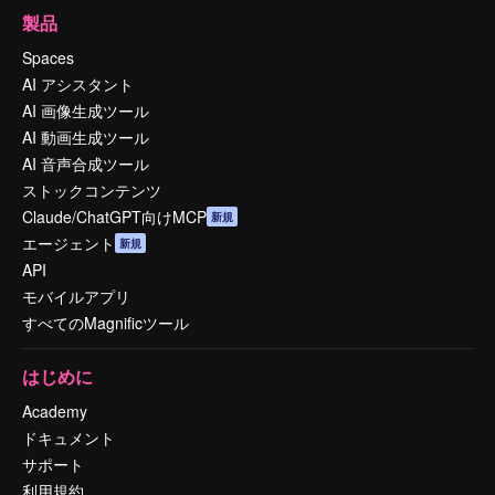
製品
Spaces
AI アシスタント
AI 画像生成ツール
AI 動画生成ツール
AI 音声合成ツール
ストックコンテンツ
Claude/ChatGPT向けMCP
新規
エージェント
新規
API
モバイルアプリ
すべてのMagnificツール
はじめに
Academy
ドキュメント
サポート
利用規約