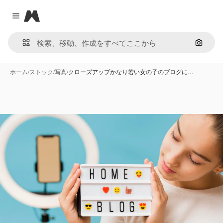
Magnific
Close menu
画像で
ホーム
/
ストック
/
写真
/
クローズアップかなり若い女の子のブログに…