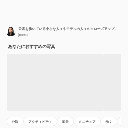
公園を歩いている小さな人々やモデルの人々のクローズアップ。
jcomp
あなたにおすすめの写真
公園
アクティビティ
風景
ミニチュア
歩く
モ