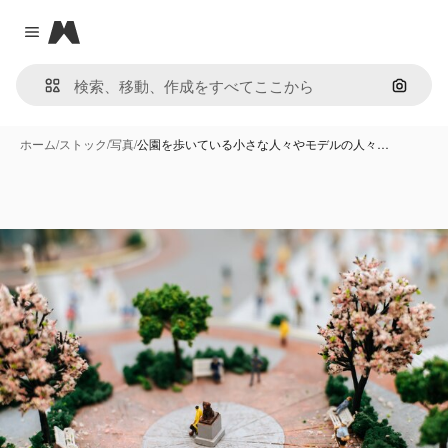
Magnific
Close menu
画像で
ホーム
/
ストック
/
写真
/
公園を歩いている小さな人々やモデルの人々…