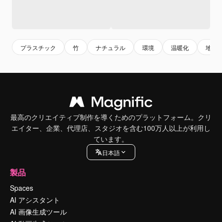
プラスチック
竹
ナチュラル
環境
温暖化
地球
最高のクリエイティブ制作を導くためのプラットフォーム。クリ
エイター、企業、代理店、スタジオを含む100万人以上が利用し
ています。
日本語
製品
Spaces
AI アシスタント
AI 画像生成ツール