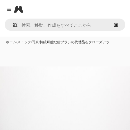
Magnific
Close menu
画像で
ホーム
/
ストック
/
写真
/
持続可能な歯ブラシの代替品をクローズアッ…