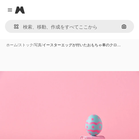
Magnific
Close menu
画像で
ホーム
/
ストック
/
写真
/
イースターエッグが付いたおもちゃ車のクロ…