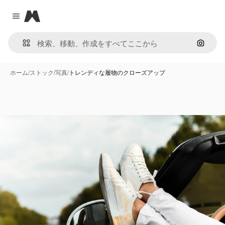
Magnific
Close menu
画像で
ホーム
/
ストック
/
写真
/
トレンディな履物のクローズアップ