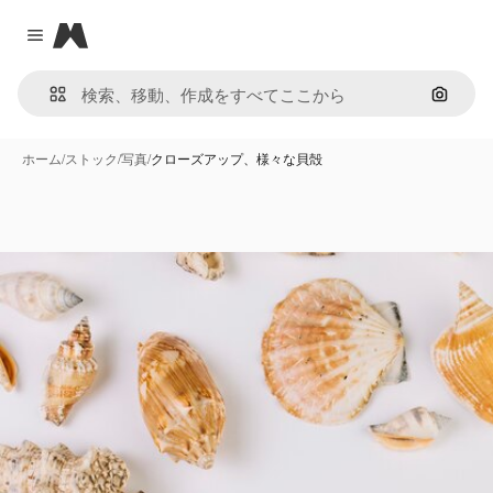
Magnific
Close menu
画像で
ホーム
/
ストック
/
写真
/
クローズアップ、様々な貝殻