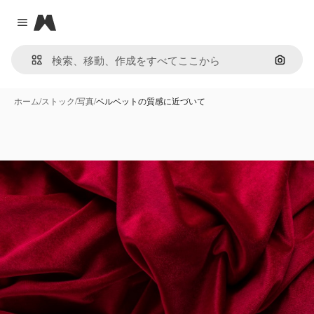
Magnific
Close menu
画像で
ホーム
/
ストック
/
写真
/
ベルベットの質感に近づいて