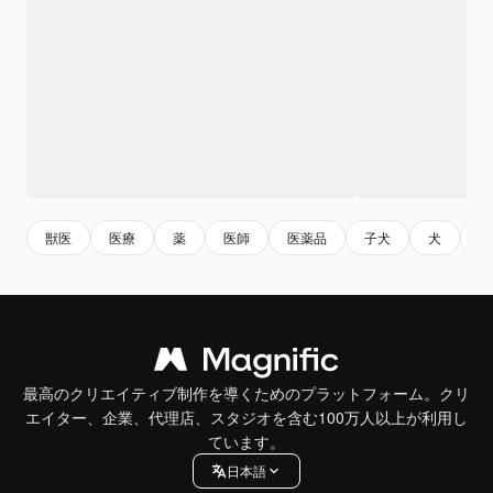
獣医
医療
薬
医師
医薬品
子犬
犬
ペ
最高のクリエイティブ制作を導くためのプラットフォーム。クリ
エイター、企業、代理店、スタジオを含む100万人以上が利用し
ています。
日本語