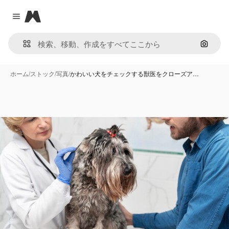
Magnific
Close menu
画像で
ホーム
/
ストック
/
写真
/
かわいい犬をチェックする獣医をクローズア…