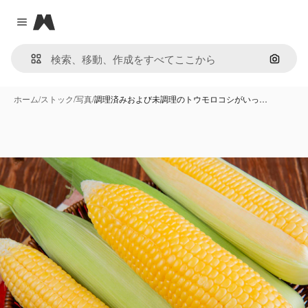
Magnific
Close menu
画像で
ホーム
/
ストック
/
写真
/
調理済みおよび未調理のトウモロコシがいっ…