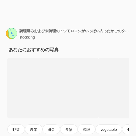
調理済みおよび未調理のトウモロコシがいっぱい入ったかごのクローズアップビュー
stockking
あなたにおすすめの写真
野菜
農業
田舎
食物
調理
vegetable
4k