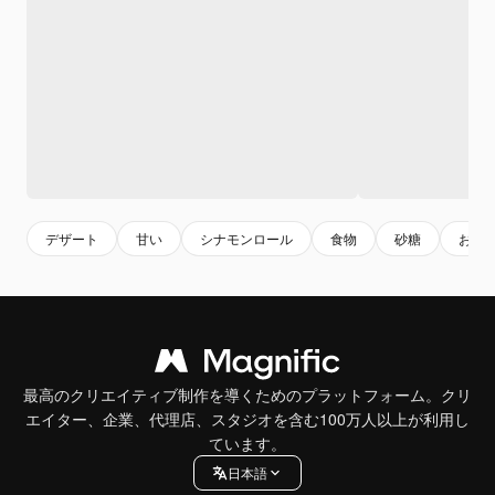
デザート
甘い
シナモンロール
食物
砂糖
おい
最高のクリエイティブ制作を導くためのプラットフォーム。クリ
エイター、企業、代理店、スタジオを含む100万人以上が利用し
ています。
日本語