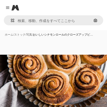
Magnific
Close menu
画像で
ホーム
/
ストック
/
写真
/
おいしいシナモンロールのクローズアップビ…