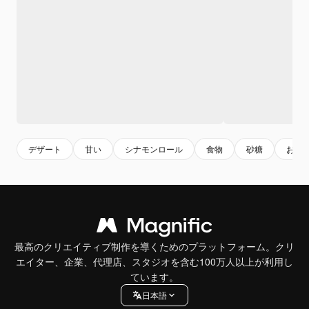
デザート
甘い
シナモンロール
食物
砂糖
おい
最高のクリエイティブ制作を導くためのプラットフォーム。クリ
エイター、企業、代理店、スタジオを含む100万人以上が利用し
ています。
日本語