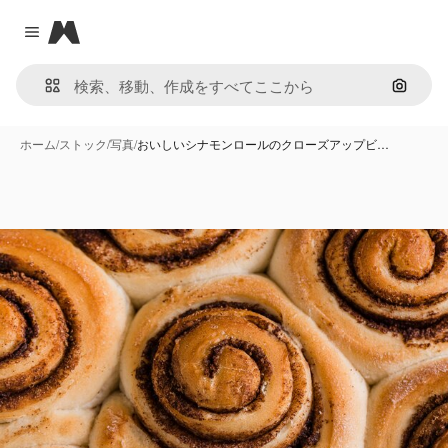
Magnific
Close menu
画像で
ホーム
/
ストック
/
写真
/
おいしいシナモンロールのクローズアップビ…