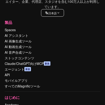
エイター、企業、代理店、スタジオを含む100万人以上が利用し
ています。
日本語
製品
Spaces
AI アシスタント
AI 画像生成ツール
AI 動画生成ツール
AI 音声合成ツール
ストックコンテンツ
Claude/ChatGPT向けMCP
新規
エージェント
新規
API
モバイルアプリ
すべてのMagnificツール
はじめに
Academy