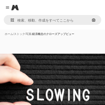
Magnific
Close menu
画像で
ホーム
/
ストック
/
写真
/
経済概念のクローズアップビュー