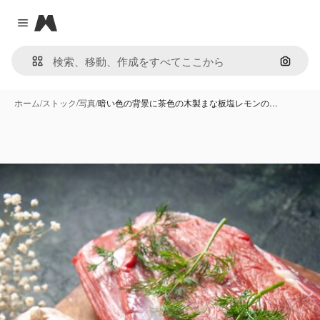
Magnific
Close menu
画像で
ホーム
/
ストック
/
写真
/
暗い色の背景に茶色の木製まな板塩レモンの…