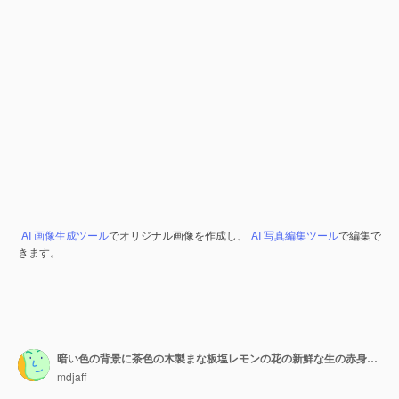
AI 画像生成ツール
でオリジナル画像を作成し、
AI 写真編集ツール
で編集で
きます。
暗い色の背景に茶色の木製まな板塩レモンの花の新鮮な生の赤身の肉緑のニンニクナイフのクローズアップビュー
mdjaff