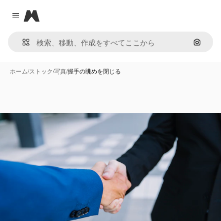
Magnific
Close menu
画像で
ホーム
/
ストック
/
写真
/
握手の眺めを閉じる