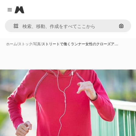
Magnific
Close menu
画像で
ホーム
/
ストック
/
写真
/
ストリートで働くランナー女性のクローズア…