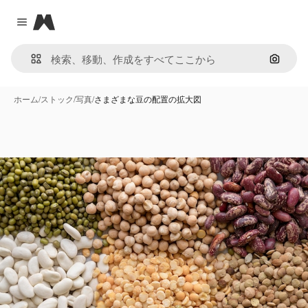
Magnific
Close menu
画像で
ホーム
/
ストック
/
写真
/
さまざまな豆の配置の拡大図