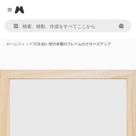
Magnific
Close menu
画像で
ホーム
/
ストック
/
写真
/
白い空の木製のフレームのクローズアップ