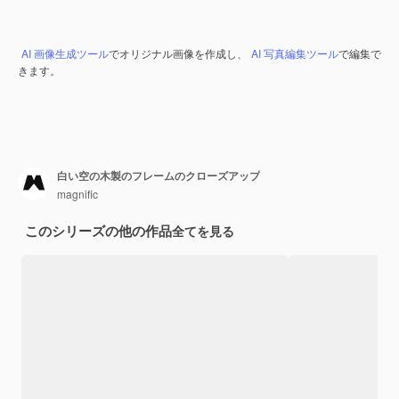
AI 画像生成ツール
でオリジナル画像を作成し、
AI 写真編集ツール
で編集で
きます。
白い空の木製のフレームのクローズアップ
magnific
このシリーズの他の作品
全てを見る