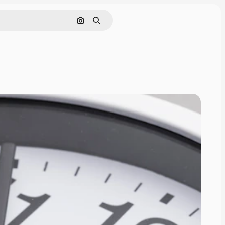
画像で検索
検索