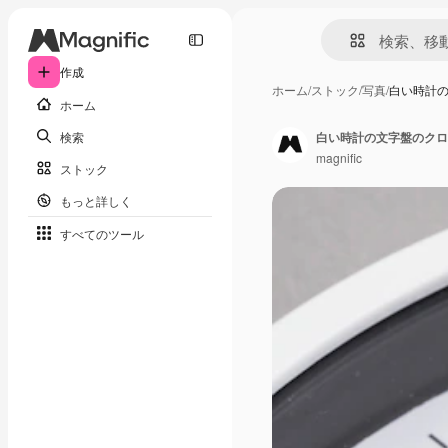
作成
ホーム
/
ストック
/
写真
/
白い時計
ホーム
検索
白い時計の文字盤のクロ
magnific
ストック
もっと詳しく
すべてのツール